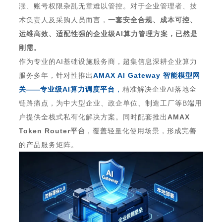
涨、账号权限杂乱无章难以管控。对于企业管理者、技
术负责人及采购人员而言，
一套
安全合规、成本可控、
运维高效、适配性强
的
企业级
AI
算力管理
方案，已然是
刚需。
作为专业的
AI
基础设施服务商，
超集信息
深耕企业算力
服务多年，针对性推出
AMAX AI Gateway
智能模型网
关
——
专业级
AI
算力调度平台
，
精准解决企业
AI
落地全
链路痛点，为中大型企业、政企单位、制造工厂等
B
端用
户提供全栈式私有化解决方案。同时配套推出
AMAX
Token Router
平台
，覆盖轻量化使用场景，形成完善
的产品服务矩阵。