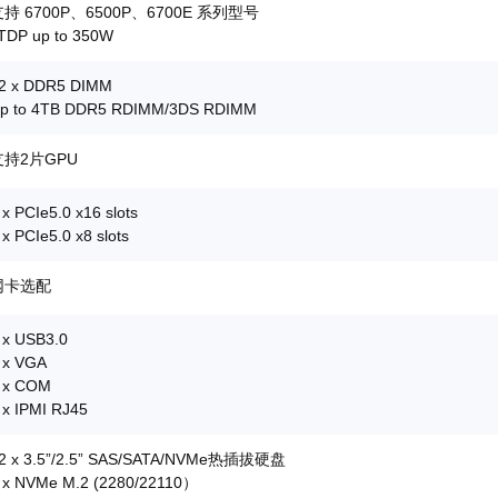
支持 6700P、6500P、6700E 系列型号
TDP up to 350W
2 x DDR5 DIMM
p to 4TB DDR5 RDIMM/3DS RDIMM
支持2片GPU
 x PCIe5.0 x16 slots
 x PCIe5.0 x8 slots
网卡选配
 x USB3.0
 x VGA
 x COM
 x IPMI RJ45
2 x 3.5”/2.5” SAS/SATA/NVMe热插拔硬盘
 x NVMe M.2 (2280/22110）