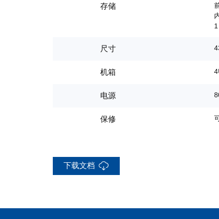
前
存储
内
1
4
尺寸
4
机箱
电源
保修
下载文档