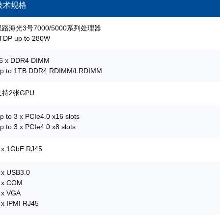
技术规格
双路海光3号7000/5000系列处理器
TDP up to 280W
6 x DDR4 DIMM
p to 1TB DDR4 RDIMM/LRDIMM
支持2张GPU
p to 3 x PCIe4.0 x16 slots
p to 3 x PCIe4.0 x8 slots
 x 1GbE RJ45
 x USB3.0
 x COM
 x VGA
 x IPMI RJ45