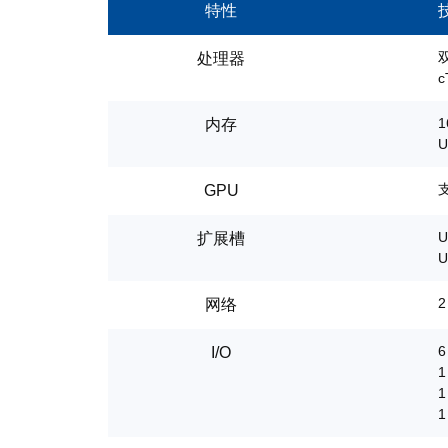
特性
处理器
c
1
内存
U
GPU
U
扩展槽
U
2
网络
6
I/O
1
1
1