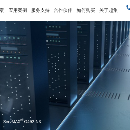
案
应用案例
服务支持
合作伙伴
如何购买
关于超集
售
®
ServMAX
G402-N3