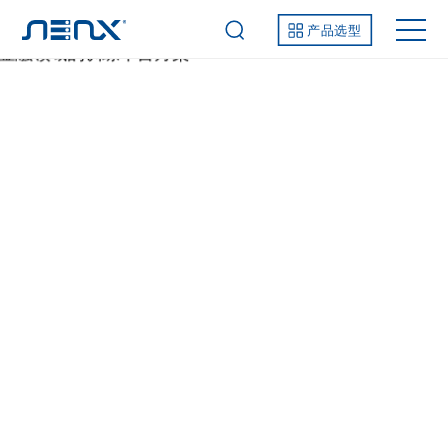
产品选型
金融领域的训练平台方案
解决方案
行业解决方案
人工智能解决方案
金融领域的训练平台方案
业务痛点与计算需求