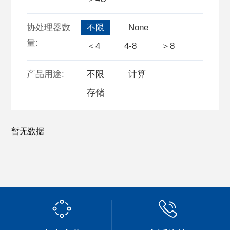
协处理器数
不限
None
量:
＜4
4-8
＞8
产品用途:
不限
计算
存储
暂无数据